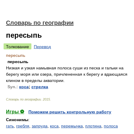
Словарь по географии
пересыпь
Толкование
Перевод
пересыпь
пересыпь
Низкая и узкая намывная полоса суши из песка и гальки на
берегу моря или озера, причлененная к берегу и вдающаяся
клином в пределы акватории.
Syn.:
коса
;
стрелка
Словарь по географии
.
2015
.
Игры ⚽
Поможем решить контрольную работу
Синонимы
:
гать
,
гребля
,
запруда
,
коса
,
перемычка
,
плотина
,
полоса