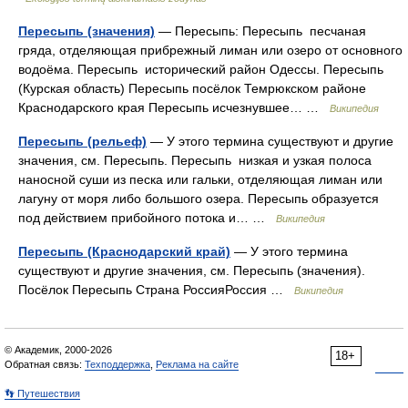
Пересыпь (значения)
— Пересыпь: Пересыпь песчаная
гряда, отделяющая прибрежный лиман или озеро от основного
водоёма. Пересыпь исторический район Одессы. Пересыпь
(Курская область) Пересыпь посёлок Темрюкском районе
Краснодарского края Пересыпь исчезнувшее… …
Википедия
Пересыпь (рельеф)
— У этого термина существуют и другие
значения, см. Пересыпь. Пересыпь низкая и узкая полоса
наносной суши из песка или гальки, отделяющая лиман или
лагуну от моря либо большого озера. Пересыпь образуется
под действием прибойного потока и… …
Википедия
Пересыпь (Краснодарский край)
— У этого термина
существуют и другие значения, см. Пересыпь (значения).
Посёлок Пересыпь Страна РоссияРоссия …
Википедия
© Академик, 2000-2026
18+
Обратная связь:
Техподдержка
,
Реклама на сайте
👣 Путешествия