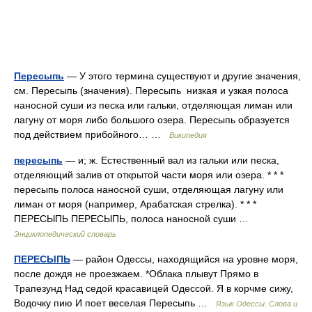
Пересыпь
— У этого термина существуют и другие значения,
см. Пересыпь (значения). Пересыпь низкая и узкая полоса
наносной суши из песка или гальки, отделяющая лиман или
лагуну от моря либо большого озера. Пересыпь образуется
под действием прибойного… …
Википедия
пересыпь
— и; ж. Естественный вал из гальки или песка,
отделяющий залив от открытой части моря или озера. * * *
пересыпь полоса наносной суши, отделяющая лагуну или
лиман от моря (например, Арабатская стрелка). * * *
ПЕРЕСЫПЬ ПЕРЕСЫПЬ, полоса наносной суши …
Энциклопедический словарь
ПЕРЕСЫПЬ
— район Одессы, находящийся на уровне моря,
после дождя не проезжаем. *Облака плывут Прямо в
Трапезунд Над седой красавицей Одессой. Я в корчме сижу,
Водочку пию И поет веселая Пересыпь …
Язык Одессы. Слова и