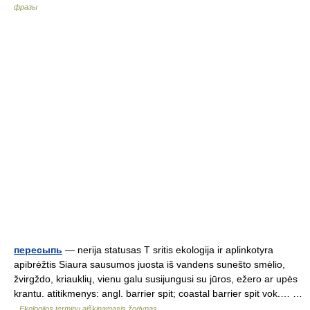
фразы
пересыпь
— nerija statusas T sritis ekologija ir aplinkotyra
apibrėžtis Siaura sausumos juosta iš vandens sunešto smėlio,
žvirgždo, kriauklių, vienu galu susijungusi su jūros, ežero ar upės
krantu. atitikmenys: angl. barrier spit; coastal barrier spit vok.… …
Ekologijos terminų aiškinamasis žodynas