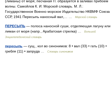
(лиманы) от моря; песчаная П. образуется в заливах прибоем
волны. Самойлов К. И. Морской словарь. М. Л.:
Государственное Военно морское Издательство НКВМФ Союза
ССР, 1941 Пересыпь наносный вал,… …
Морской словарь
ПЕРЕСЫПЬ
— полоса наносной суши, отделяющая лагуну или
лиман от моря (напр., Арабатская стрелка) …
Большой
Энциклопедический словарь
пересыпь
— сущ., кол во синонимов: 8 • вал (33) • гать (10) •
гребля (11) • запруда …
Словарь синонимов